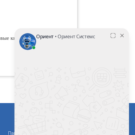
овые кнопки сбора данных
Партнерам