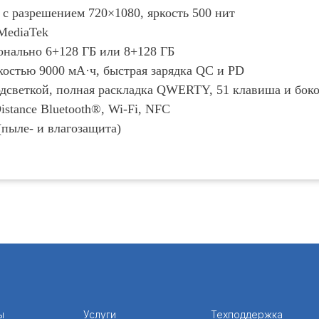
 с разрешением 720×1080, яркость 500 нит
MediaTek
онально 6+128 ГБ или 8+128 ГБ
костью 9000 мА·ч, быстрая зарядка QC и PD
одсветкой, полная раскладка QWERTY, 51 клавиша и бок
istance Bluetooth®, Wi-Fi, NFC
(пыле- и влагозащита)
ы
Услуги
Техподдержка