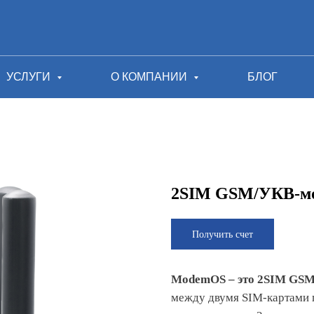
УСЛУГИ
О КОМПАНИИ
БЛОГ
2SIM GSM/УКВ-м
Получить счет
ModemOS – это 2SIM GS
между двумя SIM-картами 