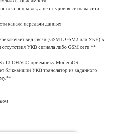
 только в зависимости
потока поправок, а не от уровня сигнала сети
т
ти канала передачи данных.
реключает вид связи (GSM1, GSM2 или УКВ) в
и отсутствия УКВ сигнала либо GSM сети.**
PS / ГЛОНАСС-приемнику ModemOS
ет ближайший УКВ транслятор из заданного
му.**
емом