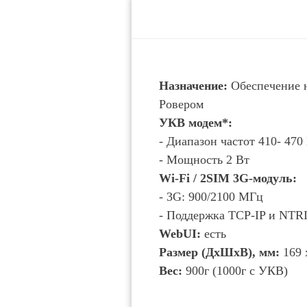
Назначение:
Обеспечение н
Ровером
УКВ модем*:
- Диапазон частот 410- 47
- Мощность 2 Вт
Wi-Fi / 2SIM 3G-модуль:
- 3G: 900/2100 МГц
- Поддержка ТСР-IP и NTR
WebUI:
есть
Размер (ДхШхВ), мм:
169 
Вес:
900г (1000г с УКВ)